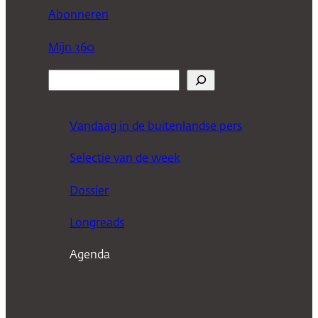
Abonneren
Mijn 360
Z
o
e
Vandaag in de buitenlandse pers
k
Selectie van de week
e
n
Dossier
Longreads
Agenda