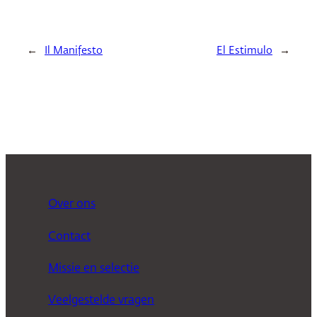
←
Il Manifesto
El Estimulo
→
Over ons
Contact
Missie en selectie
Veelgestelde vragen