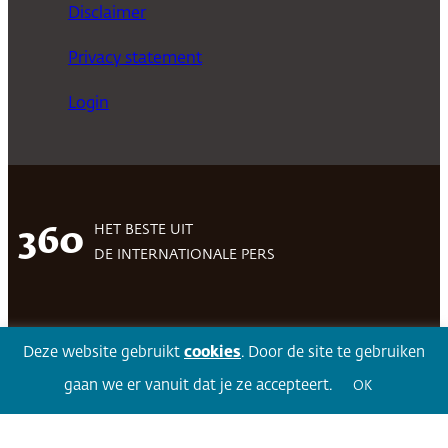
Disclaimer
Privacy statement
Login
HET BESTE UIT
360
DE INTERNATIONALE PERS
Facebook
LinkedIn
Twitter
Volg 360
Deze website gebruikt
cookies
. Door de site te gebruiken
gaan we er vanuit dat je ze accepteert.
OK