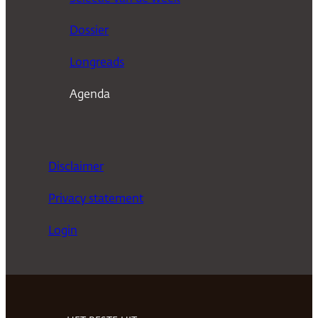
e
n
Dossier
Longreads
Agenda
Disclaimer
Privacy statement
Login