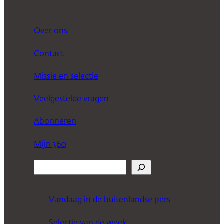
Over ons
Contact
Missie en selectie
Veelgestelde vragen
Abonneren
Mijn 360
Z
o
e
Vandaag in de buitenlandse pers
k
Selectie van de week