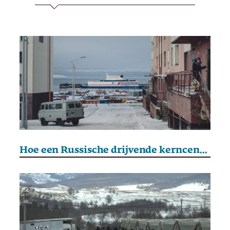
Hoe een Russische drijvende kerncentrale op de Noordpool de verhoudingen op scherp zet