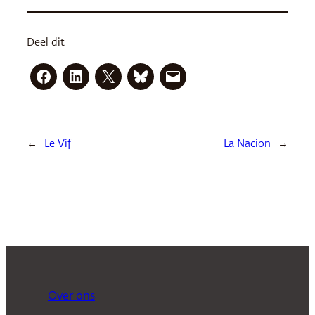
Deel dit
←
Le Vif
La Nacion
→
Over ons