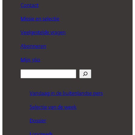
Contact
Missie en selectie
Veelgestelde vragen
Abonneren
Mijn 360
Z
o
e
Vandaag in de buitenlandse pers
k
Selectie van de week
e
n
Dossier
Longreads