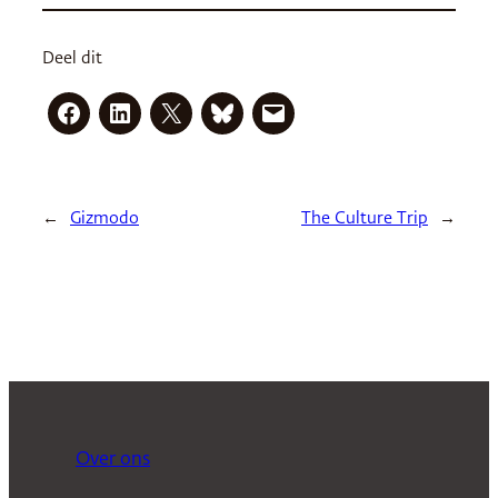
Deel dit
←
Gizmodo
The Culture Trip
→
Over ons