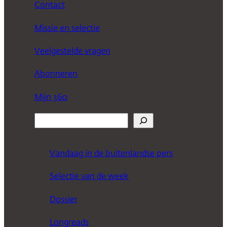
Contact
Missie en selectie
Veelgestelde vragen
Abonneren
Mijn 360
Z
o
e
Vandaag in de buitenlandse pers
k
Selectie van de week
e
n
Dossier
Longreads