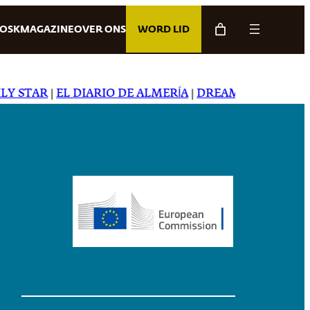
IOSK
MAGAZINE
OVER ONS
WORD LID
STAR
|
EL DIARIO DE ALMERÍA
|
DREAMING IN JAPANES