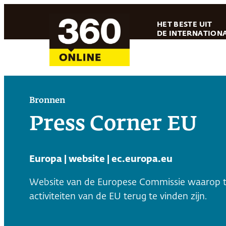
Ga
HET BESTE UIT
naar
DE INTERNATIONA
de
inhoud
Bronnen
Press Corner EU
Europa | website | ec.europa.eu
Website van de Europese Commissie waarop 
activiteiten van de EU terug te vinden zijn.