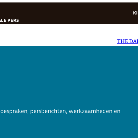
K
LE PERS
THE DAILY 
toespraken, persberichten, werkzaamheden en