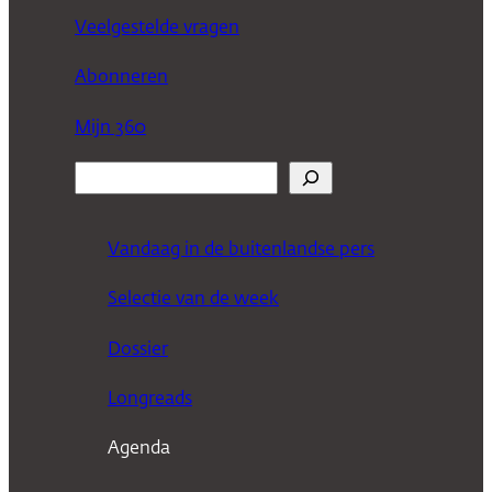
Veelgestelde vragen
Abonneren
Mijn 360
Z
o
e
Vandaag in de buitenlandse pers
k
Selectie van de week
e
n
Dossier
Longreads
Agenda