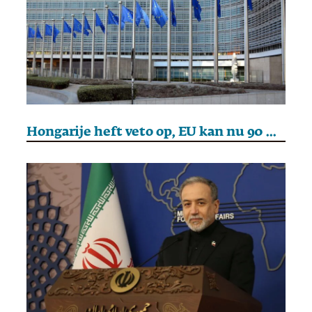
Hongarije heft veto op, EU kan nu 90 miljard euro aan Oekraïne uitlenen