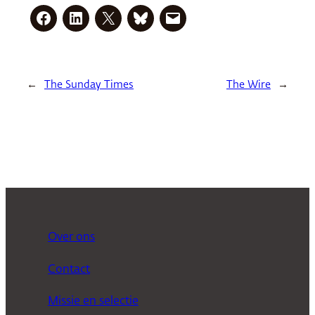
←
The Sunday Times
The Wire
→
Over ons
Contact
Missie en selectie