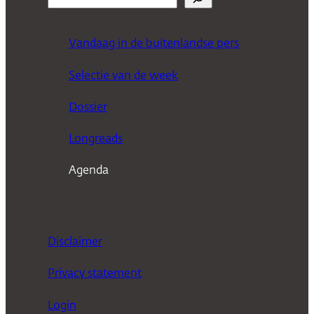
o
e
Vandaag in de buitenlandse pers
k
Selectie van de week
e
n
Dossier
Longreads
Agenda
Disclaimer
Privacy statement
Login