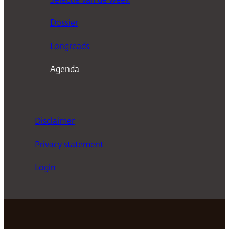
Selectie van de week
e
n
Dossier
Longreads
Agenda
Disclaimer
Privacy statement
Login