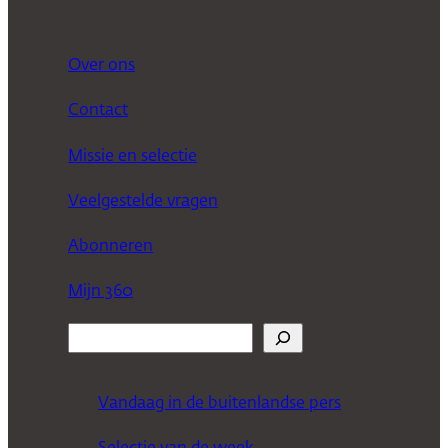
Over ons
Contact
Missie en selectie
Veelgestelde vragen
Abonneren
Mijn 360
Z
o
e
Vandaag in de buitenlandse pers
k