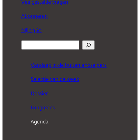
Veelgestelde vragen
Abonneren
Mijn 360
Z
o
e
Vandaag in de buitenlandse pers
k
Selectie van de week
e
n
Dossier
Longreads
Agenda