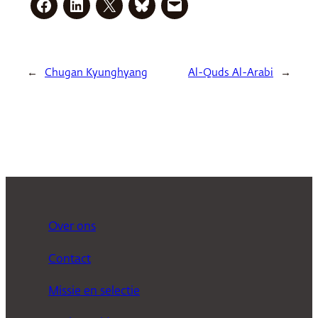
←
Chugan Kyunghyang
Al-Quds Al-Arabi
→
Over ons
Contact
Missie en selectie