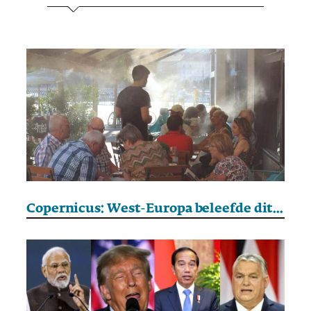
Copernicus: West-Europa beleefde dit jaar de warmste juni ooit