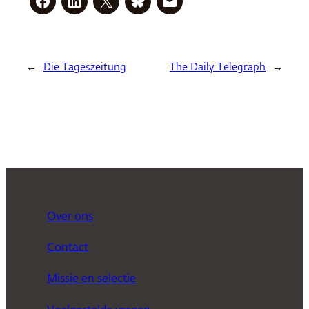
←
Die Tageszeitung
The Daily Telegraph
→
Over ons
Contact
Missie en selectie