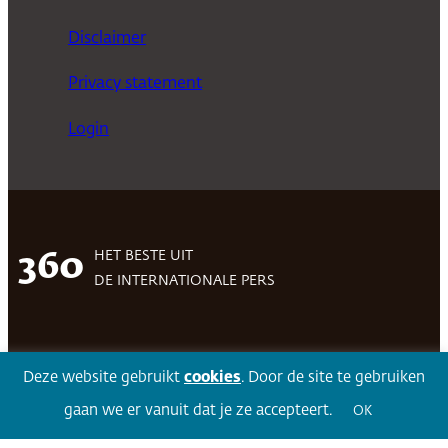
Disclaimer
Privacy statement
Login
HET BESTE UIT
360
DE INTERNATIONALE PERS
Facebook
LinkedIn
Twitter
Volg 360
Deze website gebruikt
cookies
. Door de site te gebruiken
gaan we er vanuit dat je ze accepteert.
OK