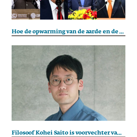
Hoe de opwarming van de aarde en de opkomst van autocraten hand in hand gaan
Filosoof Kohei Saito is voorvechter van economische krimp