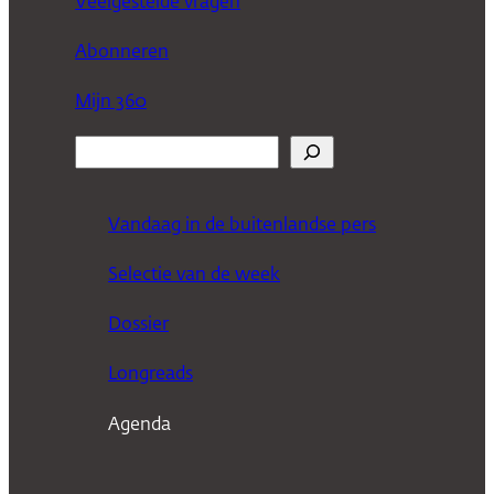
Veelgestelde vragen
Abonneren
Mijn 360
Z
o
e
Vandaag in de buitenlandse pers
k
Selectie van de week
e
n
Dossier
Longreads
Agenda