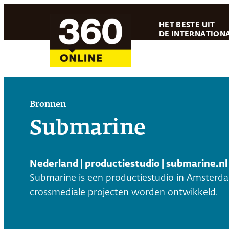
Ga
HET BESTE UIT
naar
DE INTERNATIONA
de
inhoud
Bronnen
Submarine
Nederland | productiestudio | submarine.nl
Submarine is een productiestudio in Amsterda
crossmediale projecten worden ontwikkeld.