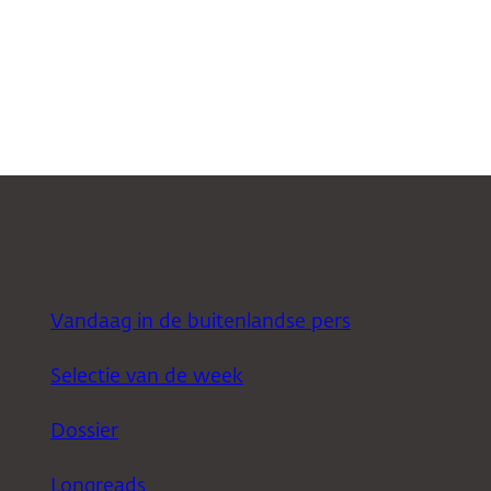
Vandaag in de buitenlandse pers
Selectie van de week
Dossier
Longreads