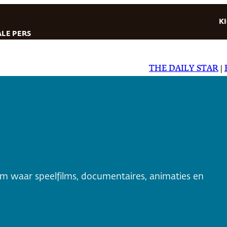
K
LE PERS
THE DAILY STAR
|
EL D
m waar speelfilms, documentaires, animaties en