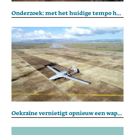
Onderzoek: met het huidige tempo heeft Rusland Oekraïne pas in 2256 veroverd
Oekraïne vernietigt opnieuw een wapendepot in Rusland