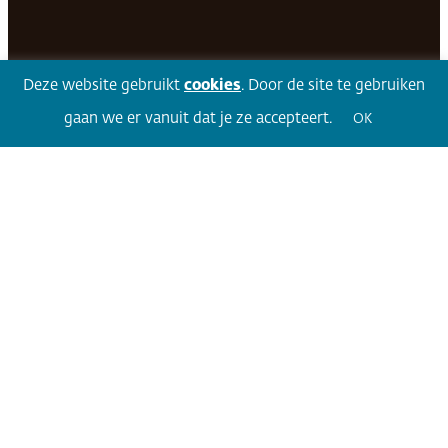
Facebook
LinkedIn
Twitter
Volg 360
Deze website gebruikt
cookies
. Door de site te gebruiken
gaan we er vanuit dat je ze accepteert.
OK