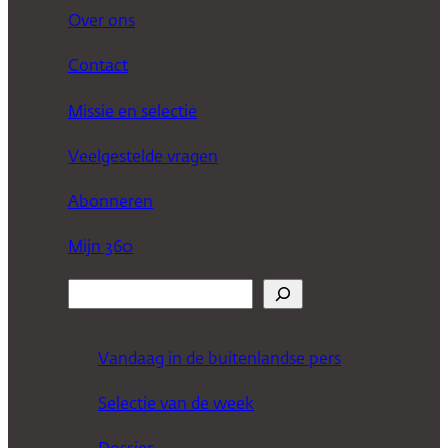
Over ons
Contact
Missie en selectie
Veelgestelde vragen
Abonneren
Mijn 360
Z
o
e
Vandaag in de buitenlandse pers
k
Selectie van de week
e
n