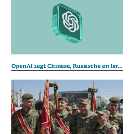
OpenAI zegt Chinese, Russische en Israëlische beïnvloedingscampagnes te hebben verstoord