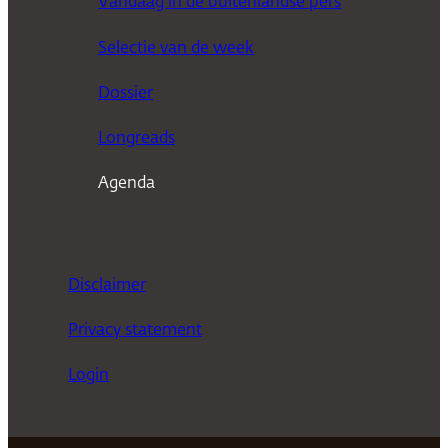
Vandaag in de buitenlandse pers
k
Selectie van de week
e
n
Dossier
Longreads
Agenda
Disclaimer
Privacy statement
Login