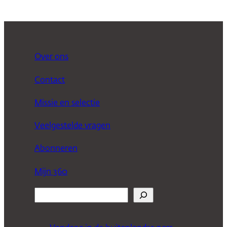
Over ons
Contact
Missie en selectie
Veelgestelde vragen
Abonneren
Mijn 360
Z
o
e