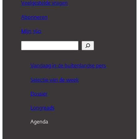
Veelgestelde vragen
Abonneren
Mijn 360
Z
o
e
Vandaag in de buitenlandse pers
k
Selectie van de week
e
n
Dossier
Longreads
Agenda