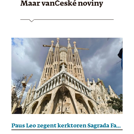
Maar van
České noviny
Paus Leo zegent kerktoren Sagrada Familia in op Gaudí’s honderdste sterfdag