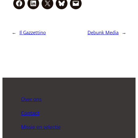
←
Il Gazzettino
Debunk Media
→
Over ons
Contact
Missie en selectie