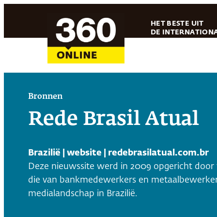
Ga
HET BESTE UIT
naar
DE INTERNATIONA
de
inhoud
Bronnen
Rede Brasil Atual
Brazilië | website | redebrasilatual.com.br
Deze nieuwssite werd in 2009 opgericht door 
die van bankmedewerkers en metaalbewerkers. 
medialandschap in Brazilië.