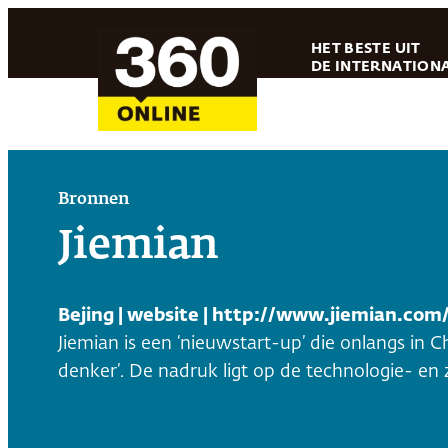
Ga
HET BESTE UIT
naar
DE INTERNATIONA
de
inhoud
Bronnen
Jiemian
Bejing | website | http://www.jiemian.com
Jiemian is een ‘nieuwstart-up’ die onlangs in 
denker’. De nadruk ligt op de technologie- en