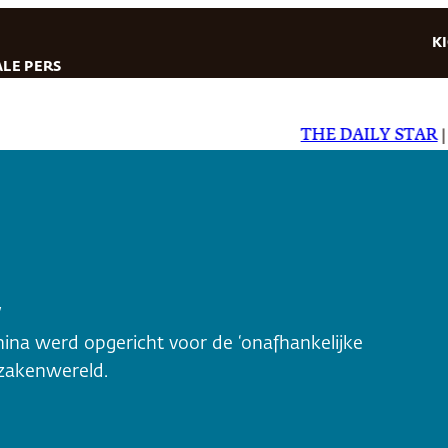
K
LE PERS
THE DAILY STAR
|
EL 
/
China werd opgericht voor de ‘onafhankelijke
 zakenwereld.