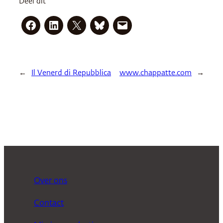
Deel dit
←
Il Venerd di Repubblica
www.chappatte.com
→
Over ons
Contact