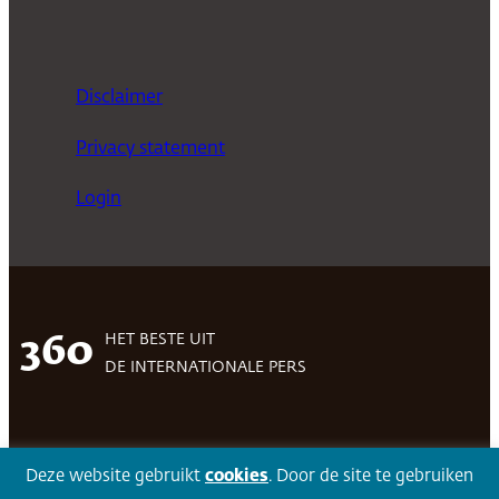
Disclaimer
Privacy statement
Login
HET BESTE UIT
360
DE INTERNATIONALE PERS
Facebook
LinkedIn
Twitter
Volg 360
Deze website gebruikt
cookies
. Door de site te gebruiken