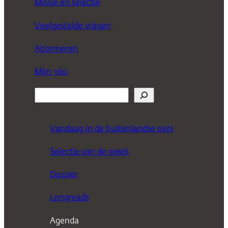
Missie en selectie
Veelgestelde vragen
Abonneren
Mijn 360
Z
o
e
Vandaag in de buitenlandse pers
k
Selectie van de week
e
n
Dossier
Longreads
Agenda