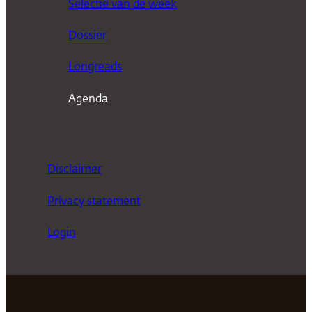
Selectie van de week
e
n
Dossier
Longreads
Agenda
Disclaimer
Privacy statement
Login