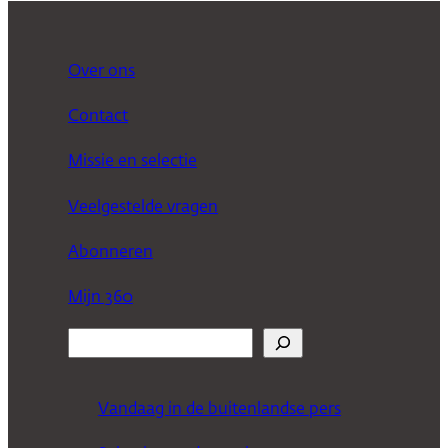
Over ons
Contact
Missie en selectie
Veelgestelde vragen
Abonneren
Mijn 360
Z
o
e
Vandaag in de buitenlandse pers
k