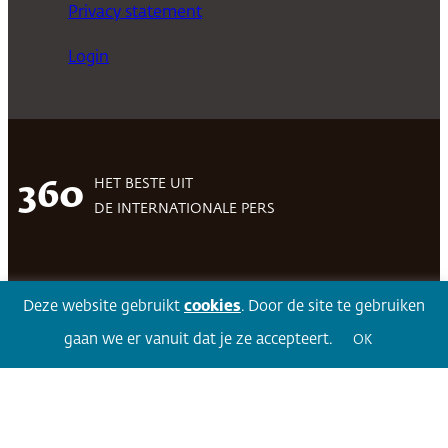
Privacy statement
Login
HET BESTE UIT
360
DE INTERNATIONALE PERS
Facebook
LinkedIn
Twitter
Volg 360
Deze website gebruikt
cookies
. Door de site te gebruiken
gaan we er vanuit dat je ze accepteert.
OK