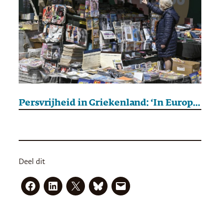
Persvrijheid in Griekenland: ‘In Europa is maar één land waar onlangs een journalist is vermoord’
Deel dit