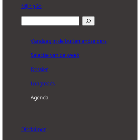
Mijn 360
Z
o
e
Vandaag in de buitenlandse pers
k
Selectie van de week
e
n
Dossier
Longreads
Agenda
Disclaimer