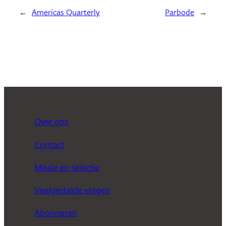
←
Americas Quarterly
Parbode
→
Over ons
Contact
Missie en selectie
Veelgestelde vragen
Abonneren