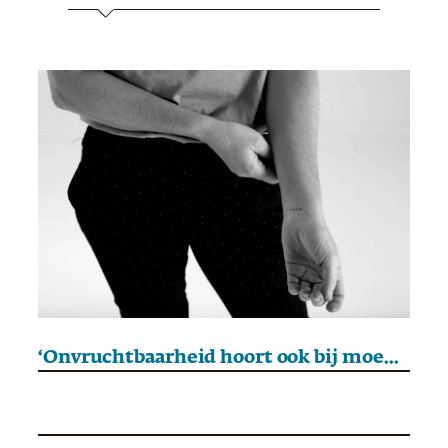
‘Onvruchtbaarheid hoort ook bij moederschap’