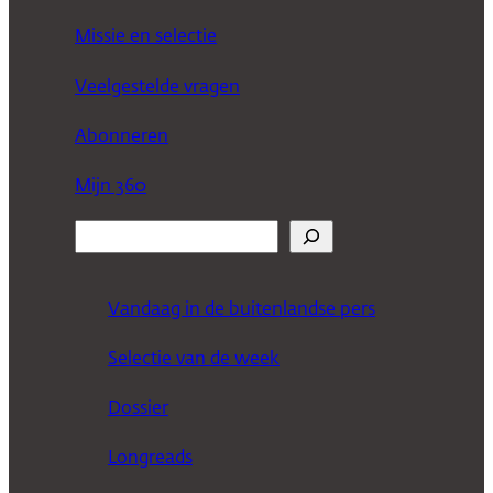
Missie en selectie
Veelgestelde vragen
Abonneren
Mijn 360
Z
o
e
Vandaag in de buitenlandse pers
k
Selectie van de week
e
n
Dossier
Longreads