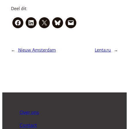
Deel dit
←
Nieuw Amsterdam
Lenta.ru
→
Over ons
Contact