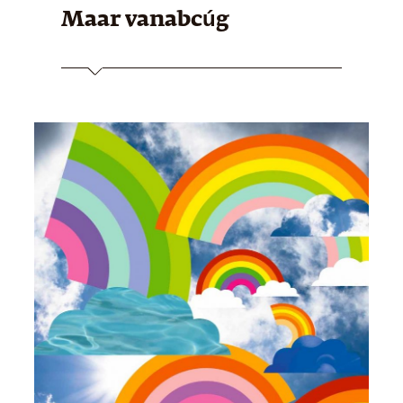
Maar van
abcúg