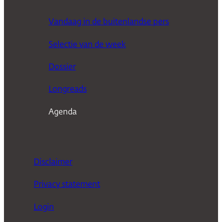
o
e
Vandaag in de buitenlandse pers
k
Selectie van de week
e
n
Dossier
Longreads
Agenda
Disclaimer
Privacy statement
Login