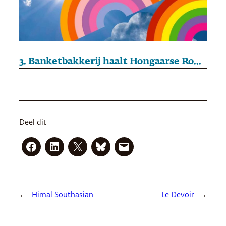
3. Banketbakkerij haalt Hongaarse Romavrouwen uit isolement
Deel dit
←
Himal Southasian
Le Devoir
→