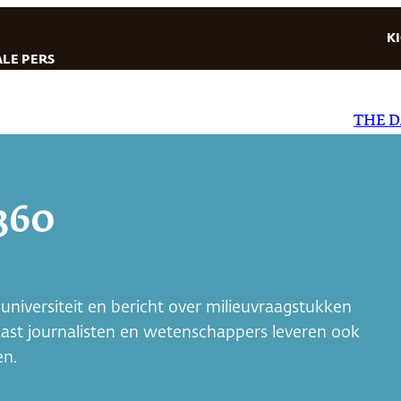
K
LE PERS
THE DAILY
360
niversiteit en bericht over milieuvraagstukken
aast journalisten en wetenschappers leveren ook
en.