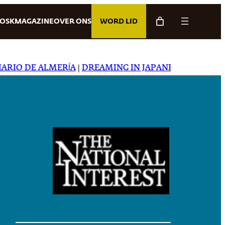
IOSK
MAGAZINE
OVER ONS
WORD LID
O DE ALMERÍA
|
DREAMING IN JAPANESE
|
CARTA CAPIT