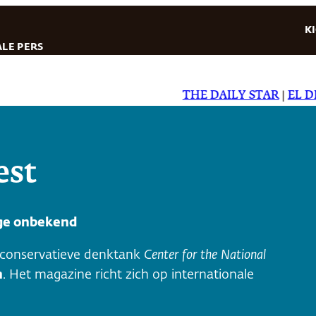
K
LE PERS
THE DAILY STAR
|
EL DIARI
est
age onbekend
 conservatieve denktank
Center for the National
n
. Het magazine richt zich op internationale