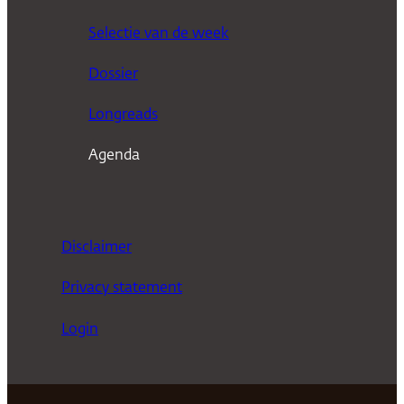
k
Selectie van de week
e
n
Dossier
Longreads
Agenda
Disclaimer
Privacy statement
Login