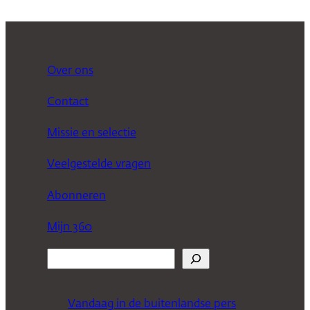
Over ons
Contact
Missie en selectie
Veelgestelde vragen
Abonneren
Mijn 360
Z
o
e
Vandaag in de buitenlandse pers