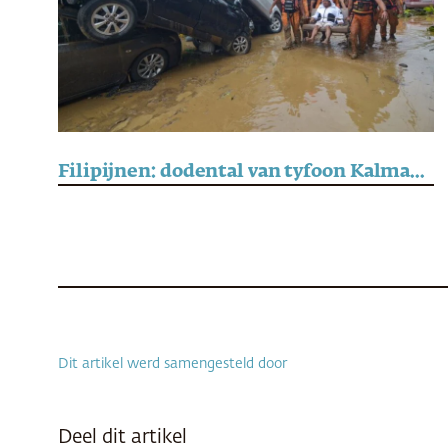
Filipijnen: dodental van tyfoon Kalmaegi loopt op tot boven de 140
Dit artikel werd samengesteld door
Deel dit artikel