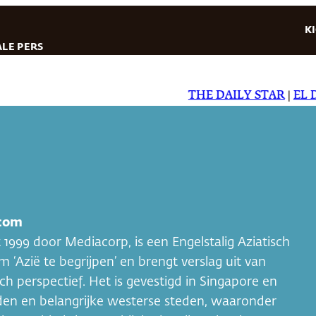
K
LE PERS
THE DAILY STAR
|
EL DIAR
.com
1999 door Mediacorp, is een Engelstalig Aziatisch
‘Azië te begrijpen’ en brengt verslag uit van
h perspectief. Het is gevestigd in Singapore en
eden en belangrijke westerse steden, waaronder