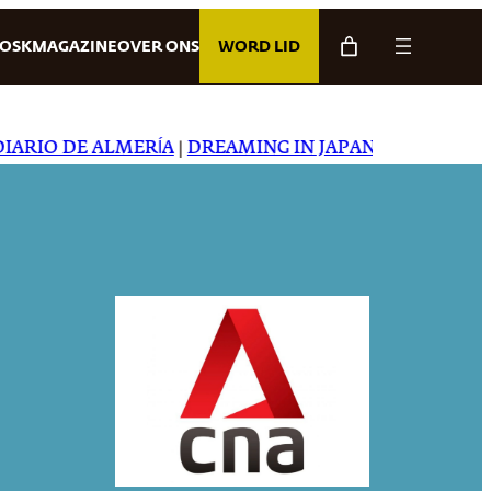
IOSK
MAGAZINE
OVER ONS
WORD LID
IO DE ALMERÍA
|
DREAMING IN JAPANESE
|
CARTA CAPI