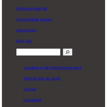
Missie en selectie
Veelgestelde vragen
Abonneren
Mijn 360
Z
o
e
Vandaag in de buitenlandse pers
k
Selectie van de week
e
n
Dossier
Longreads