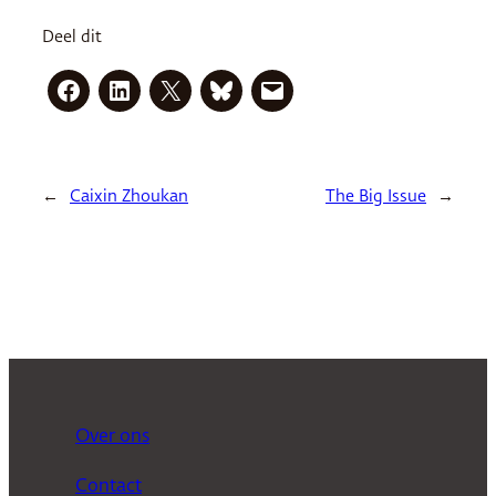
Deel dit
←
Caixin Zhoukan
The Big Issue
→
Over ons
Contact