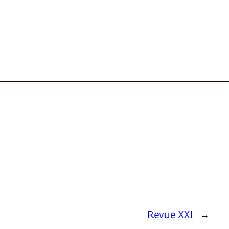
Revue XXI
→