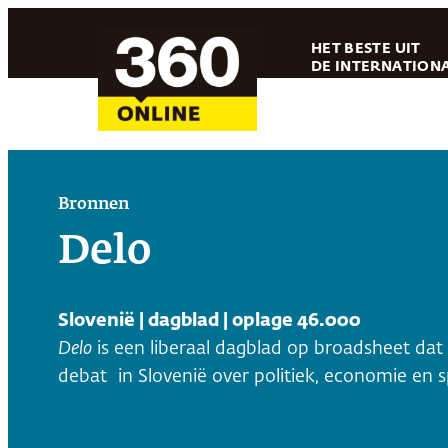
Ga
HET BESTE UIT
naar
DE INTERNATIONA
de
inhoud
Bronnen
Delo
Slovenië | dagblad | oplage 46.000
Delo
is een liberaal dagblad op broadsheet dat
debat in Slovenië over politiek, economie en s