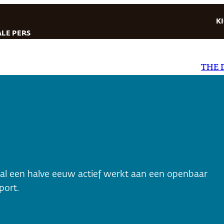
K
LE PERS
THE DAIL
 al een halve eeuw actief werkt aan een openbaar
port.