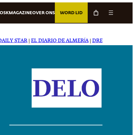
IOSK
MAGAZINE
OVER ONS
WORD LID
Y STAR
|
EL DIARIO DE ALMERÍA
|
DREAMING IN JAPAN