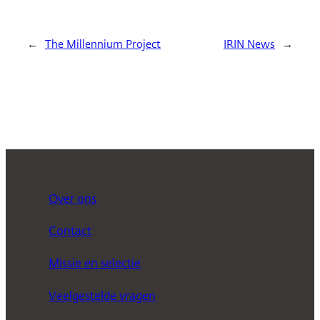
←
The Millennium Project
IRIN News
→
Over ons
Contact
Missie en selectie
Veelgestelde vragen