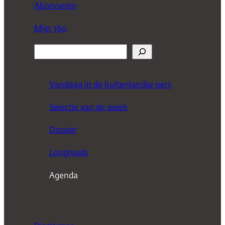
Abonneren
Mijn 360
Z
o
e
Vandaag in de buitenlandse pers
k
Selectie van de week
e
n
Dossier
Longreads
Agenda