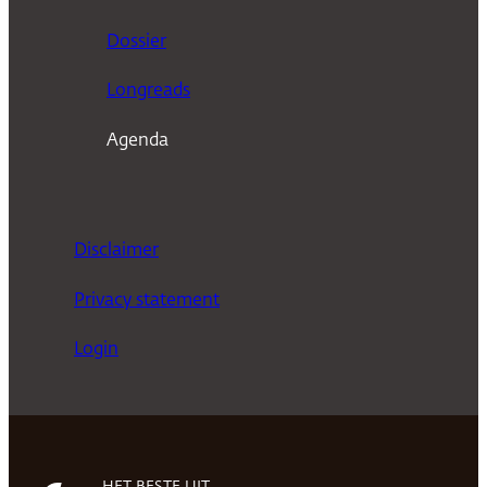
n
Dossier
Longreads
Agenda
Disclaimer
Privacy statement
Login
HET BESTE UIT