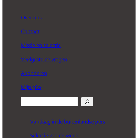
Over ons
Contact
Missie en selectie
Veelgestelde vragen
Abonneren
Mijn 360
Z
o
e
Vandaag in de buitenlandse pers
k
Selectie van de week
e