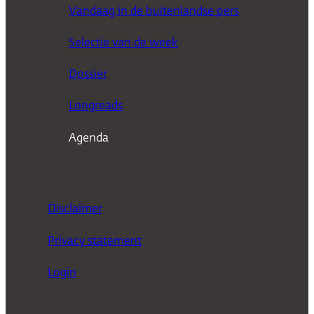
e
Vandaag in de buitenlandse pers
k
Selectie van de week
e
n
Dossier
Longreads
Agenda
Disclaimer
Privacy statement
Login