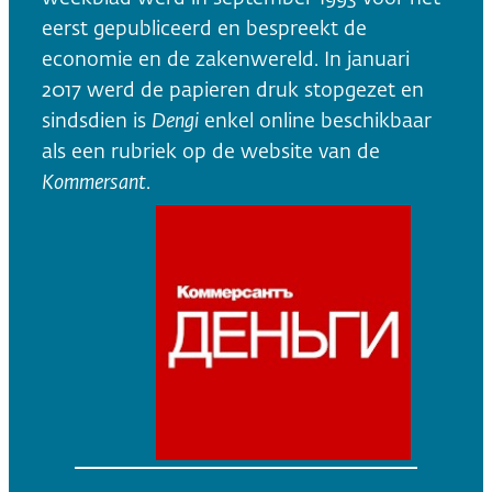
eerst gepubliceerd en bespreekt de
economie en de zakenwereld. In januari
2017 werd de papieren druk stopgezet en
sindsdien is
Dengi
enkel online beschikbaar
als een rubriek op de website van de
Kommersant
.