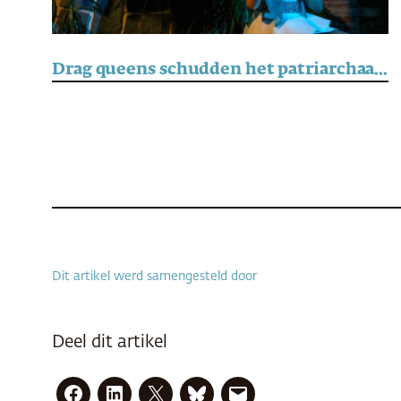
Drag queens schudden het patriarchaat en het katholicisme op de Filipijnen wakker
Dit artikel werd samengesteld door
Deel dit artikel