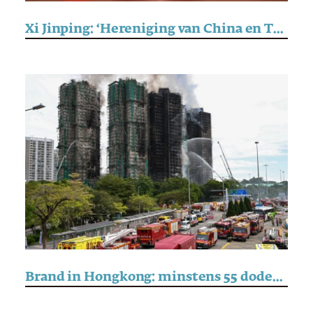
Xi Jinping: ‘Hereniging van China en Taiwan is onvermijdelijk’
Brand in Hongkong: minstens 55 doden, drie arrestaties