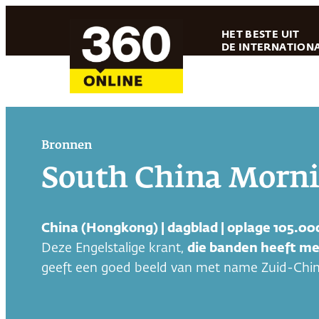
Ga
HET BESTE UIT
naar
DE INTERNATIONA
de
inhoud
Bronnen
South China Morni
China (Hongkong) | dagblad | oplage 105.0
Deze Engelstalige krant,
die banden heeft me
geeft een goed beeld van met name Zuid-Chin