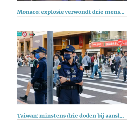
Monaco: explosie verwondt drie mensen, onder wie Oekraïense oligarch
Taiwan: minstens drie doden bij aanslagen in de metro van Taipei