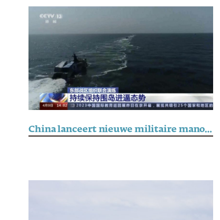
China lanceert nieuwe militaire manoeuvres in de Straat van Taiwan