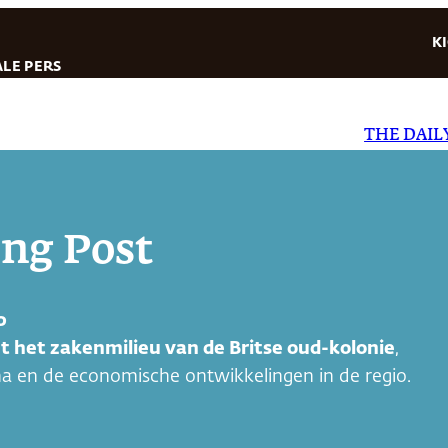
K
LE PERS
THE DAILY STAR
|
EL D
ng Post
00
t het zakenmilieu van de Britse oud-kolonie
,
a en de economische ontwikkelingen in de regio.