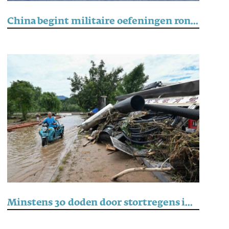
China begint militaire oefeningen rond Taiwan
Minstens 30 doden door stortregens in en rondom Beijing