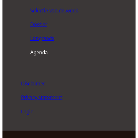
k
Selectie van de week
e
n
Dossier
Longreads
Agenda
Disclaimer
Privacy statement
Login