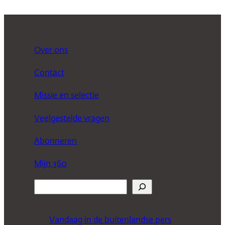
Over ons
Contact
Missie en selectie
Veelgestelde vragen
Abonneren
Mijn 360
Z
o
e
Vandaag in de buitenlandse pers