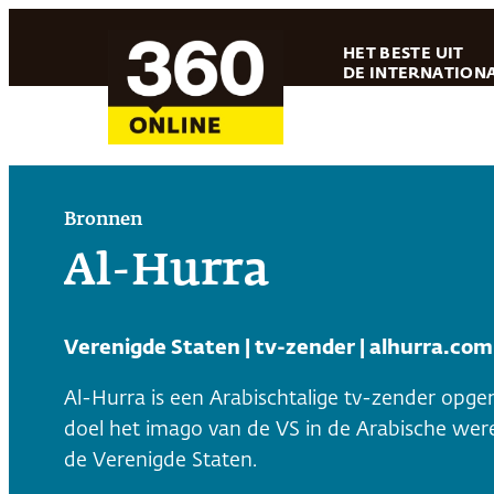
Ga
HET BESTE UIT
naar
DE INTERNATIONA
de
inhoud
Bronnen
Al-Hurra
Verenigde Staten | tv-zender | alhurra.com
Al-Hurra is een Arabischtalige tv-zender opgeri
doel het imago van de VS in de Arabische wer
de Verenigde Staten.