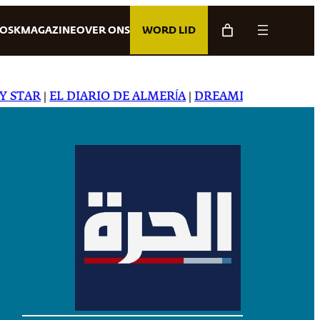
IOSK
MAGAZINE
OVER ONS
WORD LID
AR
|
EL DIARIO DE ALMERÍA
|
DREAMING IN JAPANESE
|