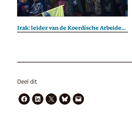
Irak: leider van de Koerdische Arbeiderspartij (PKK) roept op tot ontwapening
Deel dit