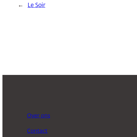
←
Le Soir
Over ons
Contact