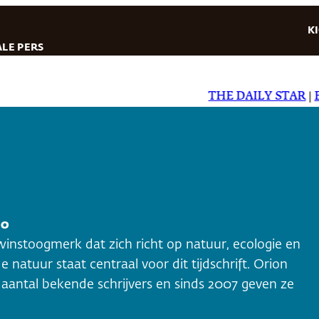
K
LE PERS
THE DAILY STAR
|
EL D
00
 winstoogmerk dat zich richt op natuur, ecologie en
 natuur staat centraal voor dit tijdschrift. Orion
antal bekende schrijvers en sinds 2007 geven ze