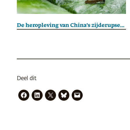
De heropleving van China’s zijderupsenindustrie begint in een piepkleine cocon
Deel dit