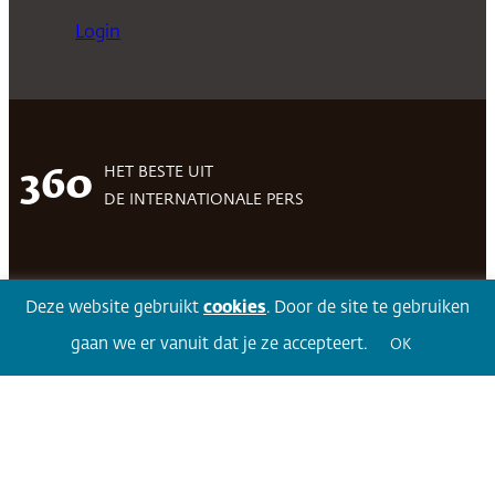
Login
HET BESTE UIT
360
DE INTERNATIONALE PERS
Facebook
LinkedIn
Twitter
Volg 360
Deze website gebruikt
cookies
. Door de site te gebruiken
gaan we er vanuit dat je ze accepteert.
OK