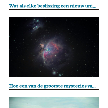
Wat als elke beslissing een nieuw universum creëert?
Hoe een van de grootste mysteries van de kosmologie steeds dichter bij de oplossing komt