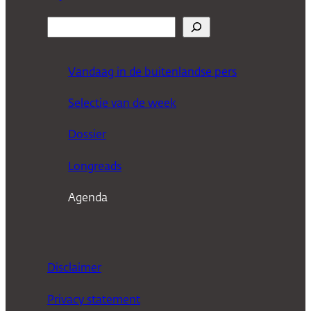
Z
o
e
Vandaag in de buitenlandse pers
k
Selectie van de week
e
n
Dossier
Longreads
Agenda
Disclaimer
Privacy statement