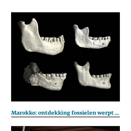
Marokko: ontdekking fossielen werpt nieuw licht op oorsprong mensheid