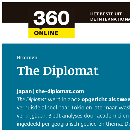
Ga
HET BESTE UIT
naar
DE INTERNATIONA
de
inhoud
Bronnen
The Diplomat
Japan | the-diplomat.com
The Diplomat
werd in 2002
opgericht als twee
verhuisde al snel naar Tokio en later naar Was
verkrijgbaar. Biedt analyses door academici en
ingedeeld per geografisch gebied en thema. De f