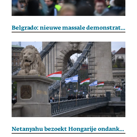
Belgrado: nieuwe massale demonstraties om vervroegde verkiezingen te eisen
Netanyahu bezoekt Hongarije ondanks arrestatiebevel van het Internationaal Strafhof