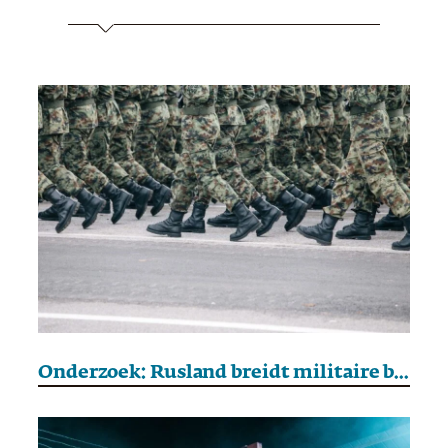
Onderzoek: Rusland breidt militaire bases uit aan de Finse en Baltische grens