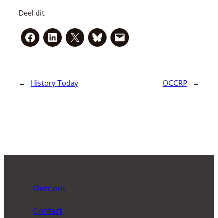
Deel dit
←
History Today
OCCRP
→
Over ons
Contact