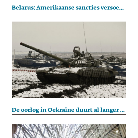
Belarus: Amerikaanse sancties versoepeld en 250 gevangenen vrijgelaten
De oorlog in Oekraïne duurt al langer dan de Sovjetoorlog tegen Duitsland