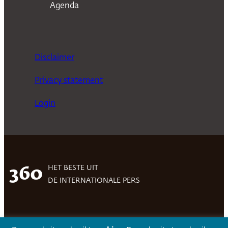
Agenda
Disclaimer
Privacy statement
Login
HET BESTE UIT
360
DE INTERNATIONALE PERS
Facebook
LinkedIn
Twitter
Volg 360