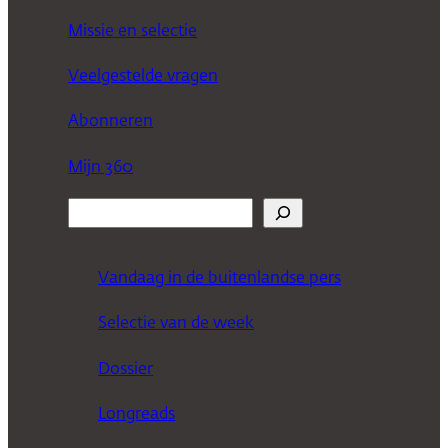
Missie en selectie
Veelgestelde vragen
Abonneren
Mijn 360
Z
o
e
Vandaag in de buitenlandse pers
k
Selectie van de week
e
n
Dossier
Longreads