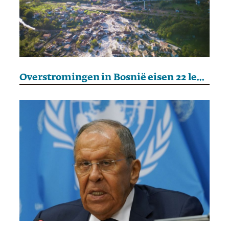
Overstromingen in Bosnië eisen 22 levens, evacuatie afgekondigd