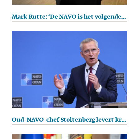
Mark Rutte: ‘De NAVO is het volgende doelwit van Rusland’
Oud-NAVO-chef Stoltenberg levert kritiek op NAVO in nieuwe boek