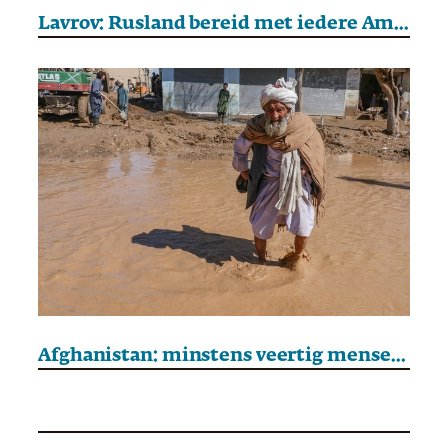
Lavrov: Rusland bereid met iedere Amerikaanse president samen te werken
Afghanistan: minstens veertig mensen omgekomen door regen en storm