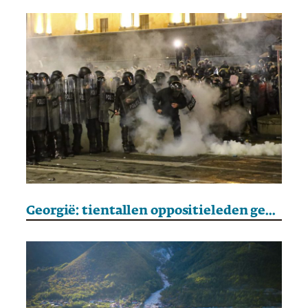
Georgië: tientallen oppositieleden gearresteerd tijdens demonstraties