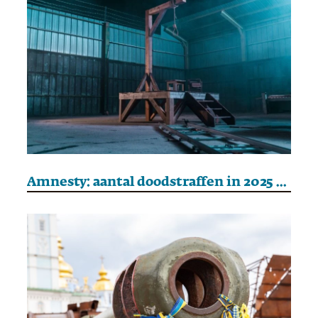
Amnesty: aantal doodstraffen in 2025 wereldwijd sterk toegenomen