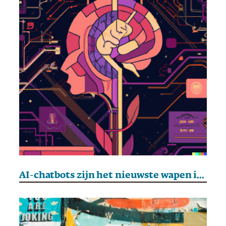
AI-chatbots zijn het nieuwste wapen in de strijd tegen complottheorieën