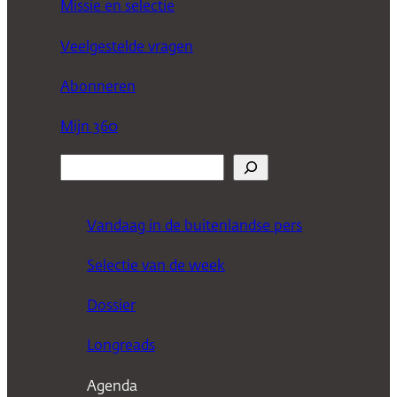
Missie en selectie
Veelgestelde vragen
Abonneren
Mijn 360
Z
o
e
Vandaag in de buitenlandse pers
k
Selectie van de week
e
n
Dossier
Longreads
Agenda