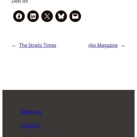
Deel dit
←
The Straits Times
360 Magazine
→
Over ons
Contact