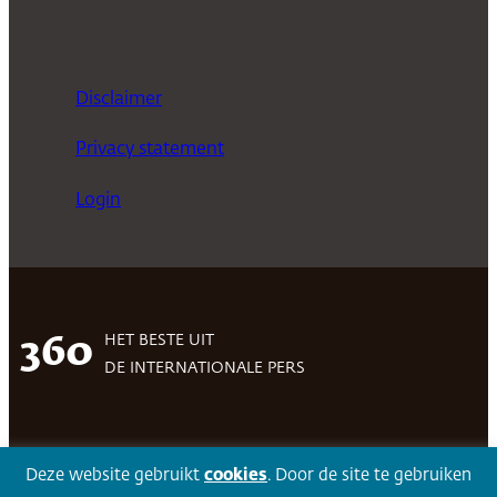
Disclaimer
Privacy statement
Login
HET BESTE UIT
360
DE INTERNATIONALE PERS
Facebook
LinkedIn
Twitter
Volg 360
Deze website gebruikt
cookies
. Door de site te gebruiken