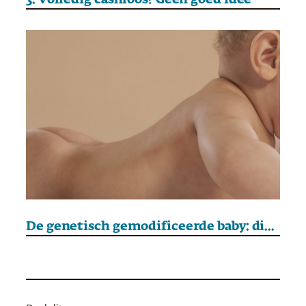
3. Volledig cashloos? Geen goed idee
De genetisch gemodificeerde baby: dichterbij dan u denkt