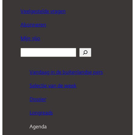
Veelgestelde vragen
Abonneren
Mijn 360
Z
o
e
Vandaag in de buitenlandse pers
k
Selectie van de week
e
n
Dossier
Longreads
Agenda