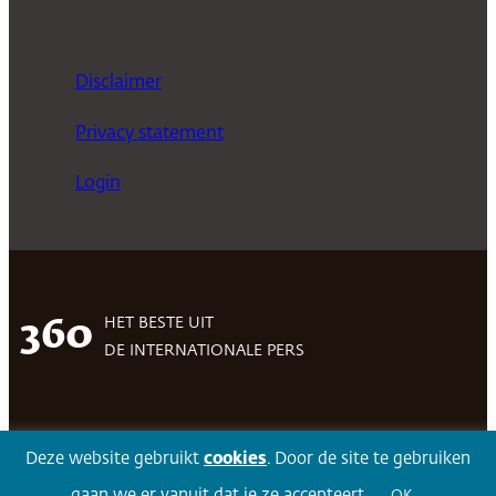
Disclaimer
Privacy statement
Login
HET BESTE UIT
360
DE INTERNATIONALE PERS
Facebook
LinkedIn
Twitter
Volg 360
Deze website gebruikt
cookies
. Door de site te gebruiken
gaan we er vanuit dat je ze accepteert.