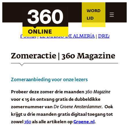
Ga
WORD
naar
LID
de
inhoud
E DAILY STAR
|
EL DIARIO DE ALMERÍA
|
DREAMING IN 
Zomeractie | 360 Magazine
Zomeraanbieding voor onze lezers
Probeer deze zomer drie maanden
360 Magazine
voor € 15 én ontvang gratis de dubbeldikke
zomernummer van
De Groene Amsterdammer
. Ook
krijgt u drie maanden gratis digitaal toegang tot
zowel
360
als alle artikelen op
Groene.nl
.