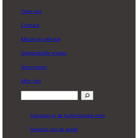
Over ons
Contact
Missie en selectie
Veelgestelde vragen
Abonneren
Mijn 360
Z
o
e
Vandaag in de buitenlandse pers
k
Selectie van de week
e