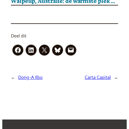
Walpeup, Australië: de warmste plek op aarde
Deel dit
←
Dong-A Ilbo
Carta Capital
→