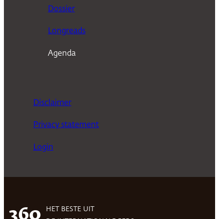
n
Dossier
Longreads
Agenda
Disclaimer
Privacy statement
Login
HET BESTE UIT
360