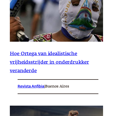
Hoe Ortega van idealistische
vrijheidsstrijder in onderdrukker
veranderde
Revista Anfibia
|
Buenos Aires