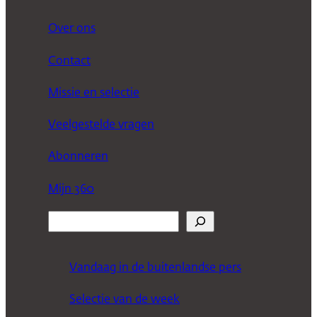
Over ons
Contact
Missie en selectie
Veelgestelde vragen
Abonneren
Mijn 360
Z
o
e
Vandaag in de buitenlandse pers
k
Selectie van de week
e