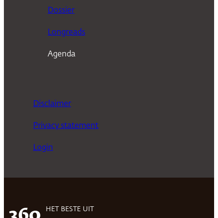
n
Dossier
Longreads
Agenda
Disclaimer
Privacy statement
Login
HET BESTE UIT
360