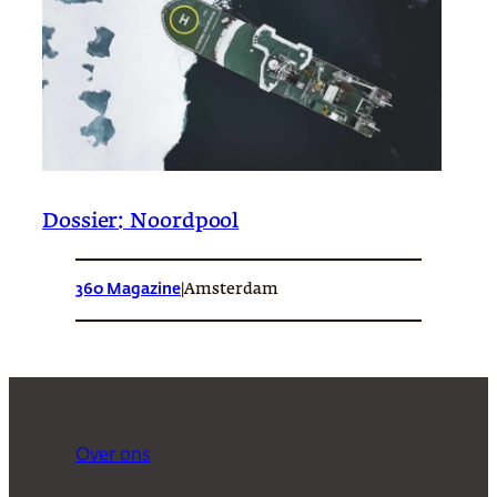
Dossier: Noordpool
360 Magazine
|
Amsterdam
Over ons