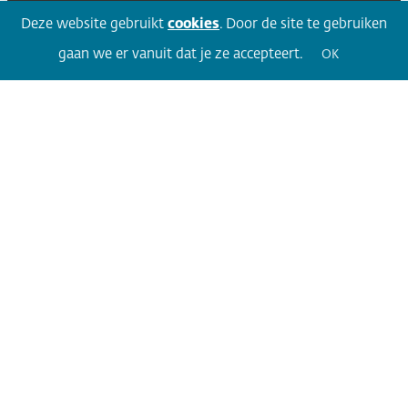
Facebook
LinkedIn
Twitter
Volg 360
Deze website gebruikt
cookies
. Door de site te gebruiken
gaan we er vanuit dat je ze accepteert.
OK