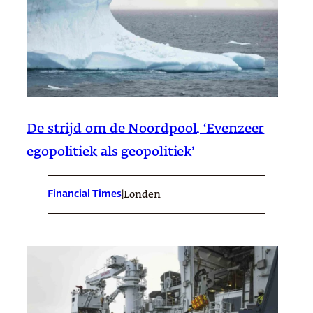
De strijd om de Noordpool. ‘Evenzeer
egopolitiek als geopolitiek’
Financial Times
|
Londen