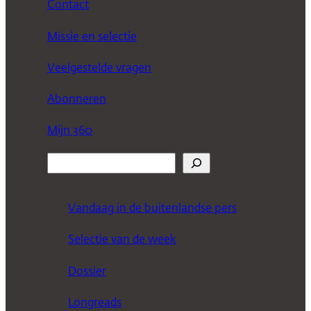
Contact
Missie en selectie
Veelgestelde vragen
Abonneren
Mijn 360
Z
o
e
Vandaag in de buitenlandse pers
k
Selectie van de week
e
n
Dossier
Longreads