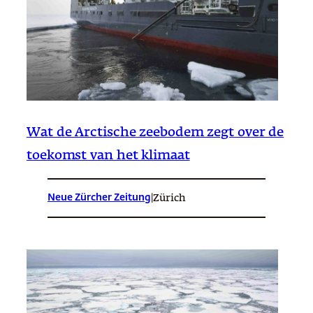
Wat de Arctische zeebodem zegt over de
toekomst van het klimaat
Neue Zürcher Zeitung
|
Zürich