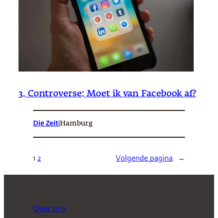
3. Controverse: Moet ik van Facebook af?
Die Zeit
|
Hamburg
1
2
Volgende pagina
→
Over ons