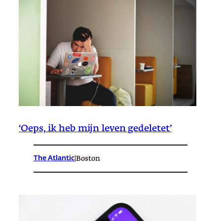
‘Oeps, ik heb mijn leven gedeletet’
The Atlantic
|
Boston