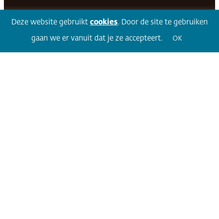
Facebook
LinkedIn
Twitter
Volg 360
Deze website gebruikt
cookies
. Door de site te gebruiken
gaan we er vanuit dat je ze accepteert.
OK