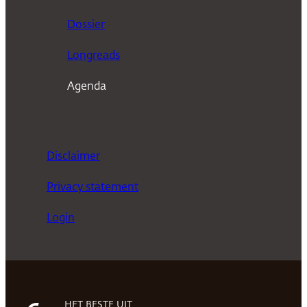
n
Dossier
Longreads
Agenda
Disclaimer
Privacy statement
Login
HET BESTE UIT