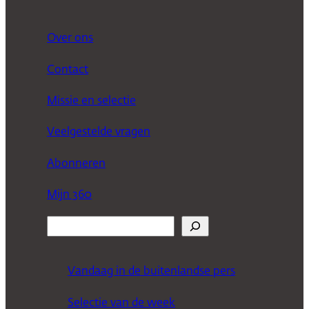
Over ons
Contact
Missie en selectie
Veelgestelde vragen
Abonneren
Mijn 360
Z
o
e
Vandaag in de buitenlandse pers
k
Selectie van de week
e