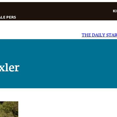
K
LE PERS
THE DAILY STAR
|
E
xler