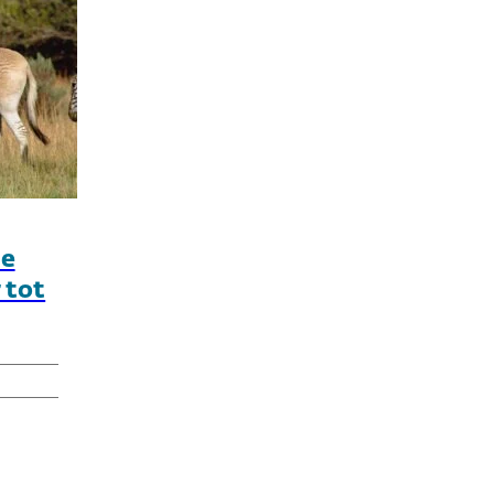
de
 tot