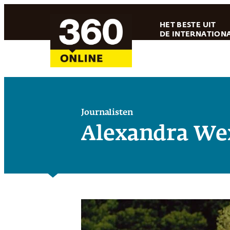
Ga
HET BESTE UIT
naar
DE INTERNATIONA
de
inhoud
Journalisten
Alexandra We