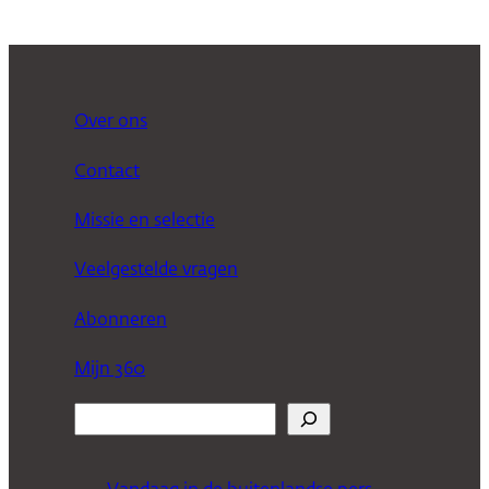
Over ons
Contact
Missie en selectie
Veelgestelde vragen
Abonneren
Mijn 360
Z
o
e