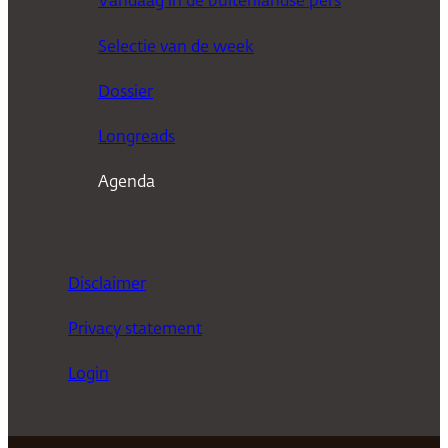
Vandaag in de buitenlandse pers
k
Selectie van de week
e
n
Dossier
Longreads
Agenda
Disclaimer
Privacy statement
Login