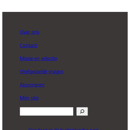
Over ons
Contact
Missie en selectie
Veelgestelde vragen
Abonneren
Mijn 360
Z
o
e