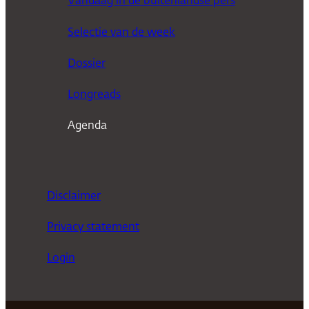
Vandaag in de buitenlandse pers
k
Selectie van de week
e
n
Dossier
Longreads
Agenda
Disclaimer
Privacy statement
Login