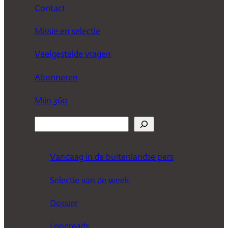
Contact
Missie en selectie
Veelgestelde vragen
Abonneren
Mijn 360
Z
o
e
Vandaag in de buitenlandse pers
k
Selectie van de week
e
n
Dossier
Longreads