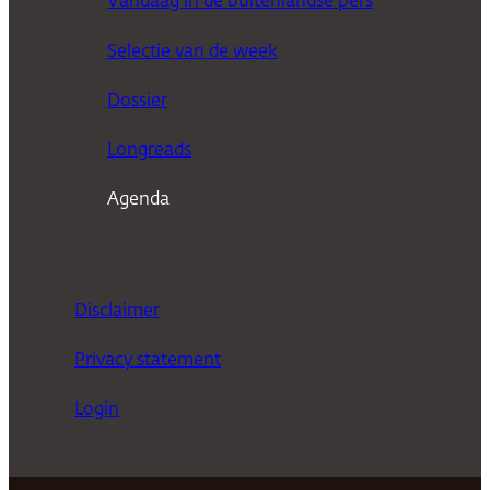
Vandaag in de buitenlandse pers
k
Selectie van de week
e
n
Dossier
Longreads
Agenda
Disclaimer
Privacy statement
Login