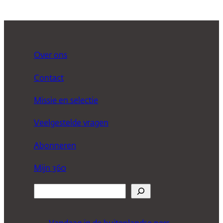
Over ons
Contact
Missie en selectie
Veelgestelde vragen
Abonneren
Mijn 360
Z
o
e