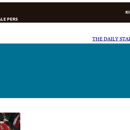
K
LE PERS
THE DAILY STAR
|